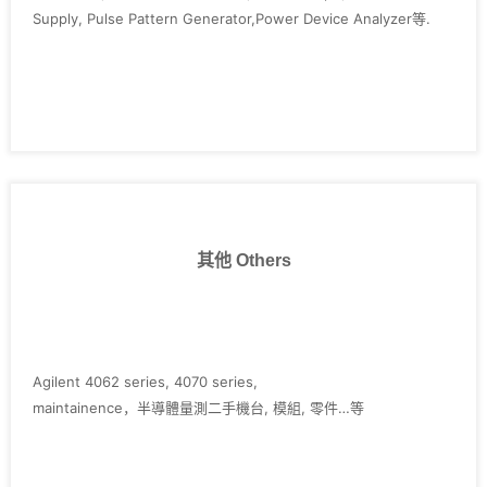
Supply, Pulse Pattern Generator,Power Device Analyzer等.
其他 Others
Agilent 4062 series, 4070 series,
maintainence，半導體量測二手機台, 模組, 零件…等