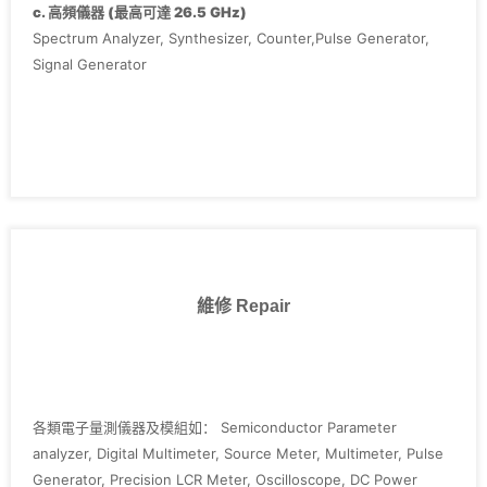
‧Agilent E4411B
c. 高頻儀器 (最高可達 26.5 GHz)
‧Keithley 2400 series, 236, 237, 238, 2636,3700
Spectrum Analyzer, Synthesizer, Counter,Pulse Generator,
Signal Generator
維修 Repair
各類電子量測儀器及模組如： Semiconductor Parameter
analyzer, Digital Multimeter, Source Meter, Multimeter, Pulse
Generator, Precision LCR Meter, Oscilloscope, DC Power