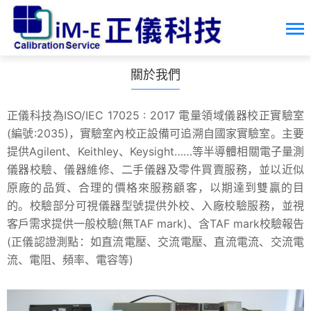
關於我們
正儀科技為ISO/IEC 17025 : 2017 電量領域儀器校正實驗室
(編號:2035)，實驗室內校正設備可追溯自國家實驗室。主要
提供Agilent、Keithley、Keysight……等半導體相關電子量測
儀器校驗、儀器維修、二手儀器及零件買賣服務，並以近似
原廠的品質、合理的價格來服務顧客，以期達到雙贏的目
的。校驗部分可視儀器型號提供外校、入廠校驗服務，並視
客戶需求提供一般校驗(無TAF mark)、含TAF mark校驗報告
(正儀認證測點：如直流電壓、交流電壓、直流電流、交流電
流、電阻、頻率、電容等)