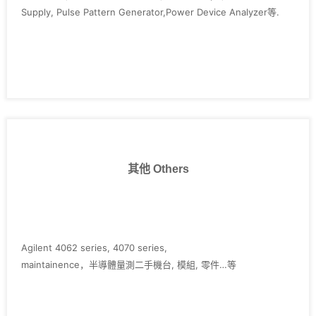
Supply, Pulse Pattern Generator,Power Device Analyzer等.
其他 Others
Agilent 4062 series, 4070 series,
maintainence，半導體量測二手機台, 模組, 零件…等