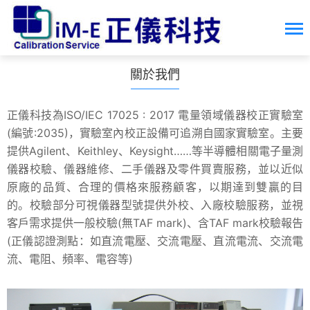
關於我們
正儀科技為ISO/IEC 17025 : 2017 電量領域儀器校正實驗室
(編號:2035)，實驗室內校正設備可追溯自國家實驗室。主要
提供Agilent、Keithley、Keysight……等半導體相關電子量測
儀器校驗、儀器維修、二手儀器及零件買賣服務，並以近似
原廠的品質、合理的價格來服務顧客，以期達到雙贏的目
的。校驗部分可視儀器型號提供外校、入廠校驗服務，並視
客戶需求提供一般校驗(無TAF mark)、含TAF mark校驗報告
(正儀認證測點：如直流電壓、交流電壓、直流電流、交流電
流、電阻、頻率、電容等)