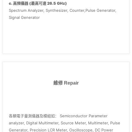
‧Agilent E4411B
c. 高頻儀器 (最高可達 26.5 GHz)
‧Keithley 2400 series, 236, 237, 238, 2636,3700
Spectrum Analyzer, Synthesizer, Counter,Pulse Generator,
Signal Generator
維修 Repair
各類電子量測儀器及模組如： Semiconductor Parameter
analyzer, Digital Multimeter, Source Meter, Multimeter, Pulse
Generator, Precision LCR Meter, Oscilloscope, DC Power