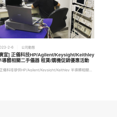
023-2-6
2022-10
公司動態
廣宣] 正儀科技HP/Agilent/Keysight/Keithley
正儀ISO
半導體相關二手儀器 租賃/購機促銷優惠活動
期間自：2
正儀科技提供HP/Agilent/Keysight/Keithley 半導體相關二手儀...