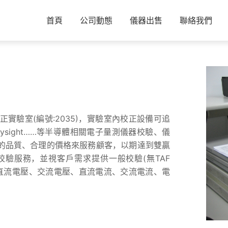
首頁
公司動態
儀器出售
聯絡我們
域儀器校正實驗室(編號:2035)，實驗室內校正設備可追
、Keysight……等半導體相關電子量測儀器校驗、儀
的品質、合理的價格來服務顧客，以期達到雙贏
驗服務，並視客戶需求提供一般校驗(無TAF
點：如直流電壓、交流電壓、直流電流、交流電流、電