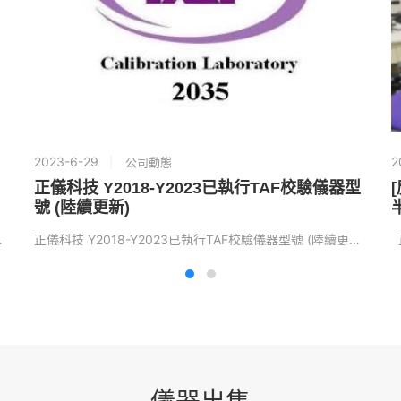
2023-6-29
2
公司動態
正儀科技 Y2018-Y2023已執行TAF校驗儀器型
[
號 (陸續更新)
書の変換、新規認証...
正儀科技 Y2018-Y2023已執行TAF校驗儀器型號 (陸續更新) 詳見連結列表檔案： Y201...