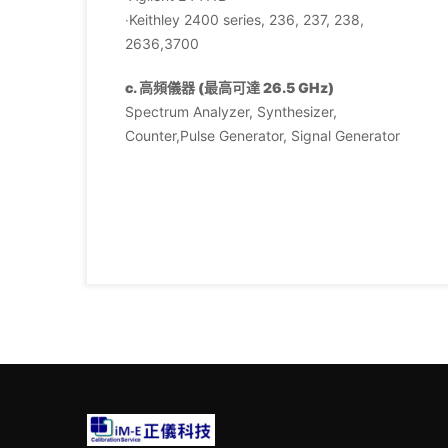
‧Keithley 2400 series, 236, 237, 238,
2636,3700
c. 高頻儀器 (最高可達 26.5 GHz)
Spectrum Analyzer, Synthesizer,
Counter,Pulse Generator, Signal Generator