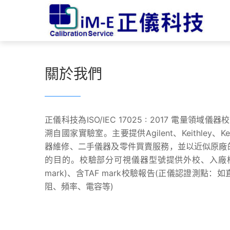
關於我們
正儀科技為ISO/IEC 17025 : 2017 電量領
溯自國家實驗室。主要提供Agilent、Keithley
器維修、二手儀器及零件買賣服務，並以近似原廠
的目的。校驗部分可視儀器型號提供外校、入廠校
mark)、含TAF mark校驗報告(正儀認證測
阻、頻率、電容等)