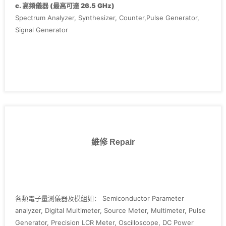
‧Agilent E4411B
c. 高頻儀器 (最高可達 26.5 GHz)
‧Keithley 2400 series, 236, 237, 238, 2636,3700
Spectrum Analyzer, Synthesizer, Counter,Pulse Generator,
Signal Generator
維修 Repair
各類電子量測儀器及模組如： Semiconductor Parameter
analyzer, Digital Multimeter, Source Meter, Multimeter, Pulse
Generator, Precision LCR Meter, Oscilloscope, DC Power