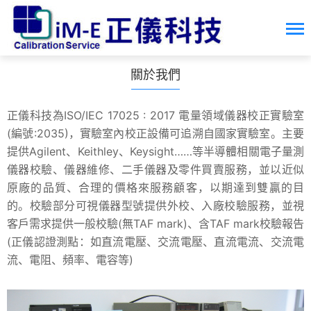
關於我們
正儀科技為ISO/IEC 17025 : 2017 電量領域儀器校正實驗室
(編號:2035)，實驗室內校正設備可追溯自國家實驗室。主要
提供Agilent、Keithley、Keysight……等半導體相關電子量測
儀器校驗、儀器維修、二手儀器及零件買賣服務，並以近似
原廠的品質、合理的價格來服務顧客，以期達到雙贏的目
的。校驗部分可視儀器型號提供外校、入廠校驗服務，並視
客戶需求提供一般校驗(無TAF mark)、含TAF mark校驗報告
(正儀認證測點：如直流電壓、交流電壓、直流電流、交流電
流、電阻、頻率、電容等)