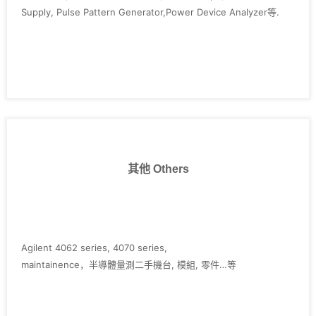
Supply, Pulse Pattern Generator,Power Device Analyzer等.
其他 Others
Agilent 4062 series, 4070 series,
maintainence，半導體量測二手機台, 模組, 零件…等