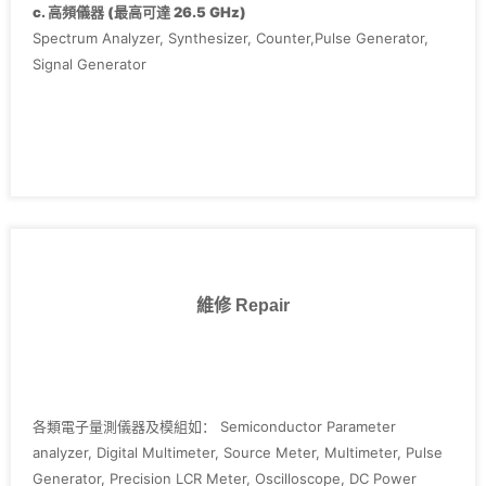
‧Agilent E4411B
c. 高頻儀器 (最高可達 26.5 GHz)
‧Keithley 2400 series, 236, 237, 238, 2636,3700
Spectrum Analyzer, Synthesizer, Counter,Pulse Generator,
Signal Generator
維修 Repair
各類電子量測儀器及模組如： Semiconductor Parameter
analyzer, Digital Multimeter, Source Meter, Multimeter, Pulse
Generator, Precision LCR Meter, Oscilloscope, DC Power