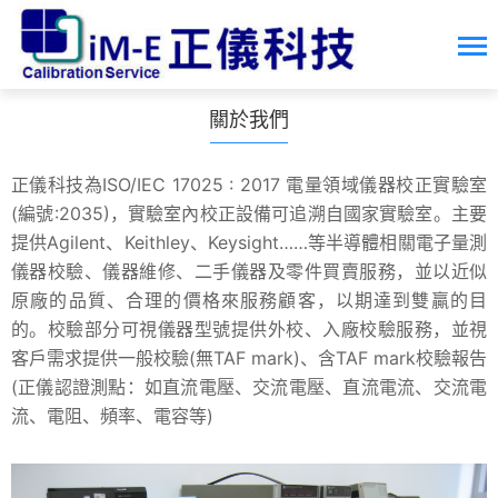
關於我們
正儀科技為ISO/IEC 17025 : 2017 電量領域儀器校正實驗室
(編號:2035)，實驗室內校正設備可追溯自國家實驗室。主要
提供Agilent、Keithley、Keysight……等半導體相關電子量測
儀器校驗、儀器維修、二手儀器及零件買賣服務，並以近似
原廠的品質、合理的價格來服務顧客，以期達到雙贏的目
的。校驗部分可視儀器型號提供外校、入廠校驗服務，並視
客戶需求提供一般校驗(無TAF mark)、含TAF mark校驗報告
(正儀認證測點：如直流電壓、交流電壓、直流電流、交流電
流、電阻、頻率、電容等)