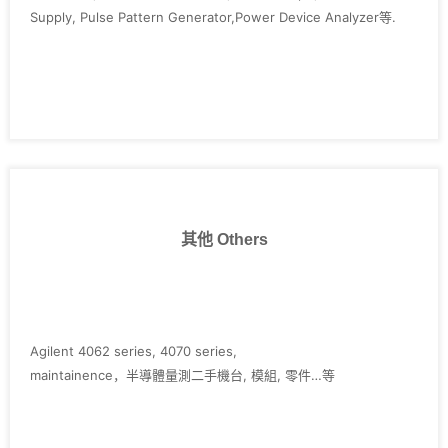
Supply, Pulse Pattern Generator,Power Device Analyzer等.
其他 Others
Agilent 4062 series, 4070 series,
maintainence，半導體量測二手機台, 模組, 零件…等