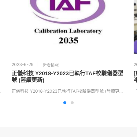
2023-6-29
2
新着情報
正儀科技 Y2018-Y2023已執行TAF校驗儀器型
[
號 (陸續更新)
明書の変換、新規認証…
正儀科技 Y2018-Y2023已執行TAF校驗儀器型號 (陸續更新) 詳見連結列表檔案： Y201…