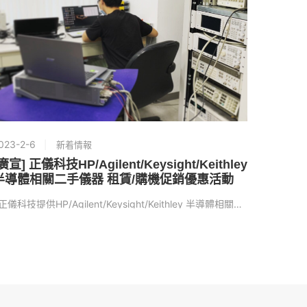
023-2-6
2022-10
新着情報
廣宣] 正儀科技HP/Agilent/Keysight/Keithley
正儀ISO
半導體相關二手儀器 租賃/購機促銷優惠活動
期間自：2
正儀科技提供HP/Agilent/Keysight/Keithley 半導體相關二手儀…