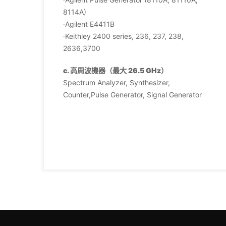
8114A)
‧Agilent E4411B
‧Keithley 2400 series, 236, 237, 238,
2636,3700
c. 高周波機器（最大 26.5 GHz）
Spectrum Analyzer, Synthesizer,
Counter,Pulse Generator, Signal Generator