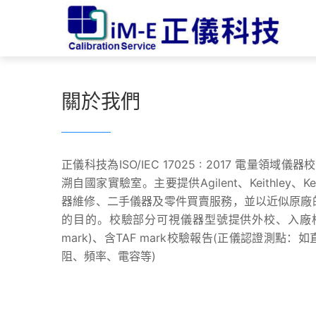
關於我們
正儀科技為ISO/IEC 17025 : 2017 電量領
溯自國家實驗室。主要提供Agilent、Keithley
器維修、二手儀器及零件買賣服務，並以近似原廠
的目的。校驗部分可視儀器型號提供外校、入廠校
mark)、含TAF mark校驗報告(正儀認證測
阻、頻率、電容等)