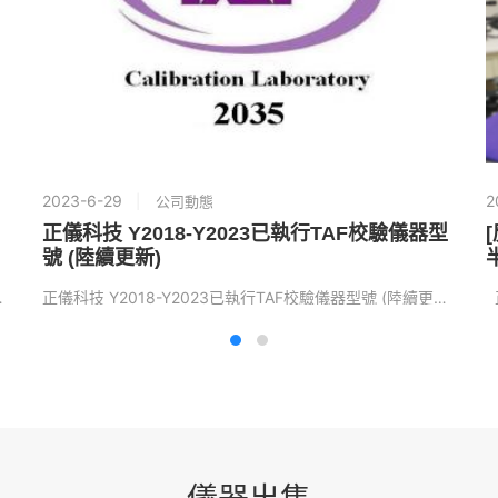
2023-6-29
2
公司動態
正儀科技 Y2018-Y2023已執行TAF校驗儀器型
[
號 (陸續更新)
書の変換、新規認証...
正儀科技 Y2018-Y2023已執行TAF校驗儀器型號 (陸續更新) 詳見連結列表檔案： Y201...