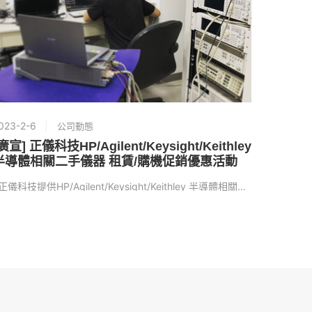
023-2-6
2022-10
公司動態
廣宣] 正儀科技HP/Agilent/Keysight/Keithley
正儀ISO
半導體相關二手儀器 租賃/購機促銷優惠活動
期間自：2
正儀科技提供HP/Agilent/Keysight/Keithley 半導體相關二手儀...