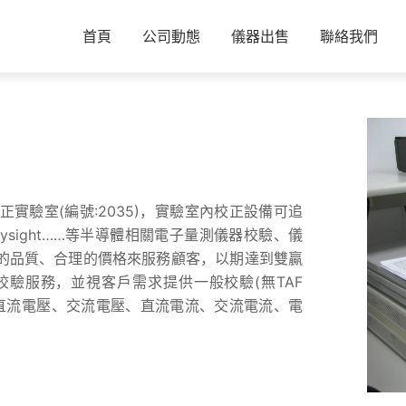
首頁
公司動態
儀器出售
聯絡我們
域儀器校正實驗室(編號:2035)，實驗室內校正設備可追
、Keysight……等半導體相關電子量測儀器校驗、儀
的品質、合理的價格來服務顧客，以期達到雙贏
驗服務，並視客戶需求提供一般校驗(無TAF
點：如直流電壓、交流電壓、直流電流、交流電流、電