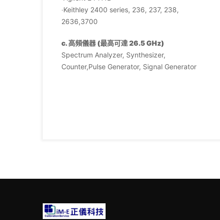
‧Keithley 2400 series, 236, 237, 238,
2636,3700
c. 高頻儀器 (最高可達 26.5 GHz)
Spectrum Analyzer, Synthesizer,
Counter,Pulse Generator, Signal Generator