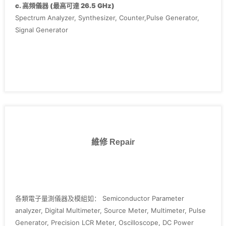
‧Agilent E4411B
c. 高頻儀器 (最高可達 26.5 GHz)
‧Keithley 2400 series, 236, 237, 238, 2636,3700
Spectrum Analyzer, Synthesizer, Counter,Pulse Generator,
Signal Generator
維修 Repair
各類電子量測儀器及模組如： Semiconductor Parameter
analyzer, Digital Multimeter, Source Meter, Multimeter, Pulse
Generator, Precision LCR Meter, Oscilloscope, DC Power