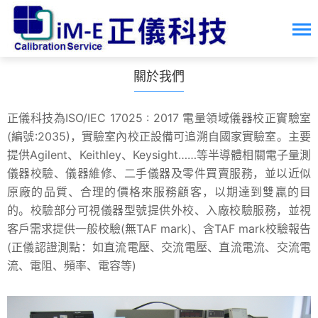
關於我們
正儀科技為ISO/IEC 17025 : 2017 電量領域儀器校正實驗室
(編號:2035)，實驗室內校正設備可追溯自國家實驗室。主要
提供Agilent、Keithley、Keysight……等半導體相關電子量測
儀器校驗、儀器維修、二手儀器及零件買賣服務，並以近似
原廠的品質、合理的價格來服務顧客，以期達到雙贏的目
的。校驗部分可視儀器型號提供外校、入廠校驗服務，並視
客戶需求提供一般校驗(無TAF mark)、含TAF mark校驗報告
(正儀認證測點：如直流電壓、交流電壓、直流電流、交流電
流、電阻、頻率、電容等)