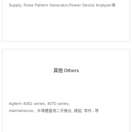
Supply, Pulse Pattern Generator,Power Device Analyzer等.
其他 Others
Agilent 4062 series, 4070 series,
maintainence，半導體量測二手機台, 模組, 零件…等