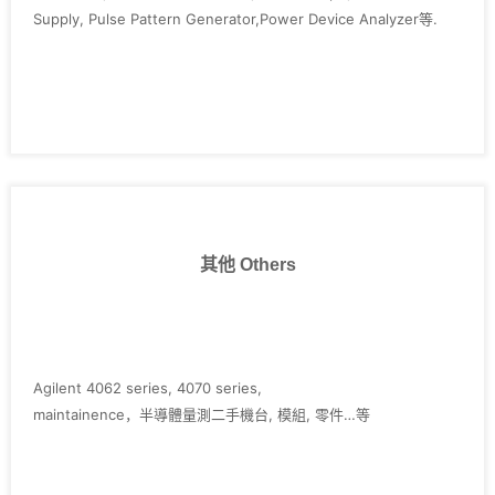
Supply, Pulse Pattern Generator,Power Device Analyzer等.
其他 Others
Agilent 4062 series, 4070 series,
maintainence，半導體量測二手機台, 模組, 零件…等