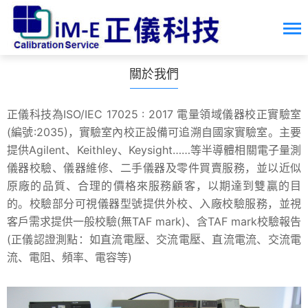
關於我們
正儀科技為ISO/IEC 17025 : 2017 電量領域儀器校正實驗室
(編號:2035)，實驗室內校正設備可追溯自國家實驗室。主要
提供Agilent、Keithley、Keysight……等半導體相關電子量測
儀器校驗、儀器維修、二手儀器及零件買賣服務，並以近似
原廠的品質、合理的價格來服務顧客，以期達到雙贏的目
的。校驗部分可視儀器型號提供外校、入廠校驗服務，並視
客戶需求提供一般校驗(無TAF mark)、含TAF mark校驗報告
(正儀認證測點：如直流電壓、交流電壓、直流電流、交流電
流、電阻、頻率、電容等)