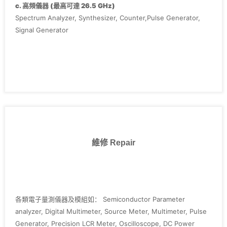
‧Agilent E4411B
c. 高頻儀器 (最高可達 26.5 GHz)
‧Keithley 2400 series, 236, 237, 238, 2636,3700
Spectrum Analyzer, Synthesizer, Counter,Pulse Generator,
Signal Generator
維修 Repair
各類電子量測儀器及模組如： Semiconductor Parameter
analyzer, Digital Multimeter, Source Meter, Multimeter, Pulse
Generator, Precision LCR Meter, Oscilloscope, DC Power