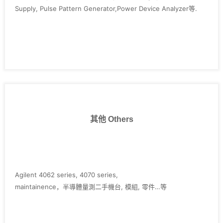
Supply, Pulse Pattern Generator,Power Device Analyzer等.
其他 Others
Agilent 4062 series, 4070 series,
maintainence，半導體量測二手機台, 模組, 零件…等