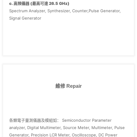
‧Agilent E4411B
c. 高頻儀器 (最高可達 26.5 GHz)
‧Keithley 2400 series, 236, 237, 238, 2636,3700
Spectrum Analyzer, Synthesizer, Counter,Pulse Generator,
Signal Generator
維修 Repair
各類電子量測儀器及模組如： Semiconductor Parameter
analyzer, Digital Multimeter, Source Meter, Multimeter, Pulse
Generator, Precision LCR Meter, Oscilloscope, DC Power