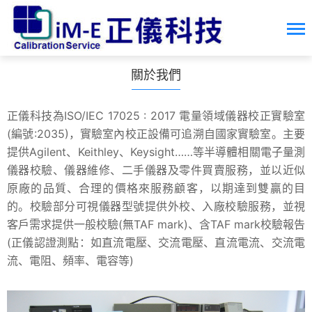
關於我們
正儀科技為ISO/IEC 17025 : 2017 電量領域儀器校正實驗室
(編號:2035)，實驗室內校正設備可追溯自國家實驗室。主要
提供Agilent、Keithley、Keysight……等半導體相關電子量測
儀器校驗、儀器維修、二手儀器及零件買賣服務，並以近似
原廠的品質、合理的價格來服務顧客，以期達到雙贏的目
的。校驗部分可視儀器型號提供外校、入廠校驗服務，並視
客戶需求提供一般校驗(無TAF mark)、含TAF mark校驗報告
(正儀認證測點：如直流電壓、交流電壓、直流電流、交流電
流、電阻、頻率、電容等)