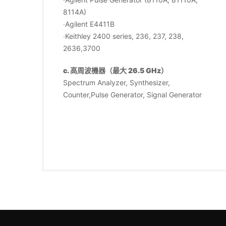
8114A)
‧Agilent E4411B
‧Keithley 2400 series, 236, 237, 238,
2636,3700
c. 高周波機器（最大 26.5 GHz）
Spectrum Analyzer, Synthesizer,
Counter,Pulse Generator, Signal Generator