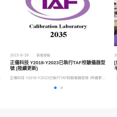
2023-6-29
2
新着情報
正儀科技 Y2018-Y2023已執行TAF校驗儀器型
[
號 (陸續更新)
明書の変換、新規認証…
正儀科技 Y2018-Y2023已執行TAF校驗儀器型號 (陸續更新) 詳見連結列表檔案： Y201…