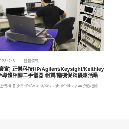
023-2-6
2022-10
新着情報
廣宣] 正儀科技HP/Agilent/Keysight/Keithley
正儀ISO
半導體相關二手儀器 租賃/購機促銷優惠活動
期間自：2
正儀科技提供HP/Agilent/Keysight/Keithley 半導體相關二手儀…