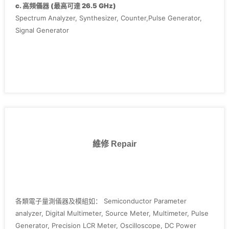
‧Agilent E4411B
c. 高頻儀器 (最高可達 26.5 GHz)
‧Keithley 2400 series, 236, 237, 238, 2636,3700
Spectrum Analyzer, Synthesizer, Counter,Pulse Generator,
Signal Generator
維修 Repair
各類電子量測儀器及模組如： Semiconductor Parameter
analyzer, Digital Multimeter, Source Meter, Multimeter, Pulse
Generator, Precision LCR Meter, Oscilloscope, DC Power