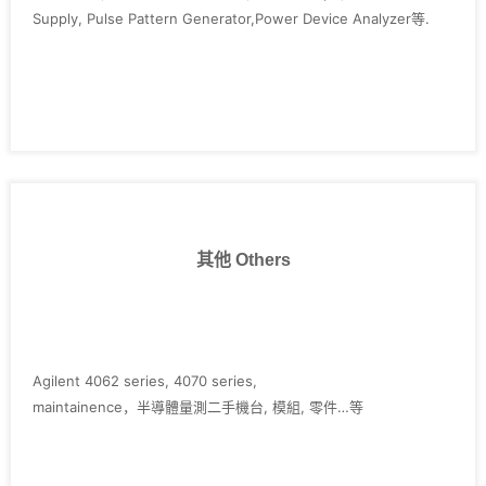
Supply, Pulse Pattern Generator,Power Device Analyzer等.
其他 Others
Agilent 4062 series, 4070 series,
maintainence，半導體量測二手機台, 模組, 零件…等