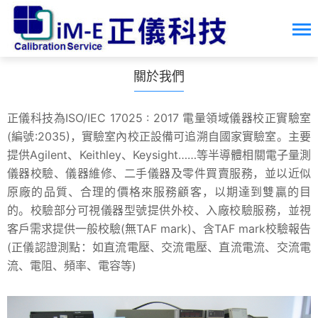
關於我們
正儀科技為ISO/IEC 17025 : 2017 電量領域儀器校正實驗室
(編號:2035)，實驗室內校正設備可追溯自國家實驗室。主要
提供Agilent、Keithley、Keysight……等半導體相關電子量測
儀器校驗、儀器維修、二手儀器及零件買賣服務，並以近似
原廠的品質、合理的價格來服務顧客，以期達到雙贏的目
的。校驗部分可視儀器型號提供外校、入廠校驗服務，並視
客戶需求提供一般校驗(無TAF mark)、含TAF mark校驗報告
(正儀認證測點：如直流電壓、交流電壓、直流電流、交流電
流、電阻、頻率、電容等)