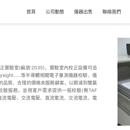
首頁
公司動態
儀器出售
聯絡我們
域儀器校正實驗室(編號:2035)，實驗室內校正設備可追
、Keysight……等半導體相關電子量測儀器校驗、儀
的品質、合理的價格來服務顧客，以期達到雙贏
驗服務，並視客戶需求提供一般校驗(無TAF
點：如直流電壓、交流電壓、直流電流、交流電流、電