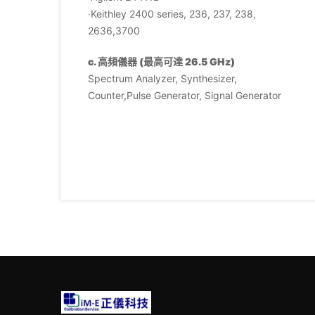
‧Keithley 2400 series, 236, 237, 238,
2636,3700
c. 高頻儀器 (最高可達 26.5 GHz)
Spectrum Analyzer, Synthesizer,
Counter,Pulse Generator, Signal Generator