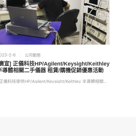
023-2-6
2022-10
公司動態
廣宣] 正儀科技HP/Agilent/Keysight/Keithley
正儀ISO
半導體相關二手儀器 租賃/購機促銷優惠活動
期間自：2
正儀科技提供HP/Agilent/Keysight/Keithley 半導體相關二手儀...