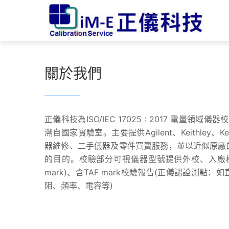
關於我們
正儀科技為ISO/IEC 17025 : 2017 電量領
溯自國家實驗室。主要提供Agilent、Keithley
器維修、二手儀器及零件買賣服務，並以近似原廠
的目的。校驗部分可視儀器型號提供外校、入廠校
mark)、含TAF mark校驗報告(正儀認證測
阻、頻率、電容等)