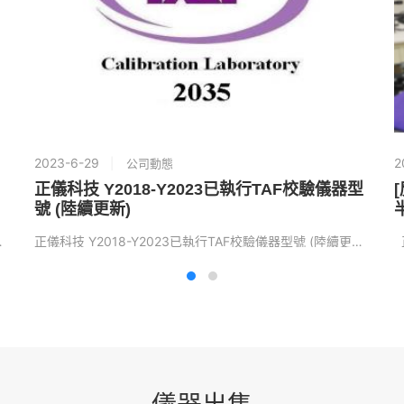
2023-6-29
2
公司動態
正儀科技 Y2018-Y2023已執行TAF校驗儀器型
[
號 (陸續更新)
書の変換、新規認証...
正儀科技 Y2018-Y2023已執行TAF校驗儀器型號 (陸續更新) 詳見連結列表檔案： Y201...